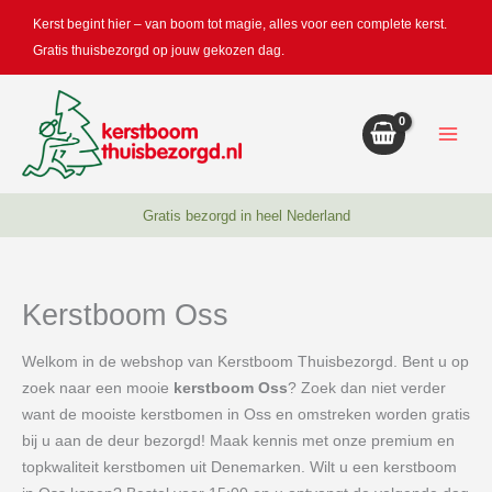
Doorgaan
Kerst begint hier – van boom tot magie, alles voor een complete kerst.
naar
Gratis thuisbezorgd op jouw gekozen dag.
inhoud
Gratis bezorgd in heel Nederland
Kerstboom Oss
Welkom in de webshop van Kerstboom Thuisbezorgd. Bent u op
zoek naar een mooie
kerstboom Oss
? Zoek dan niet verder
want de mooiste kerstbomen in Oss en omstreken worden gratis
bij u aan de deur bezorgd! Maak kennis met onze premium en
topkwaliteit kerstbomen uit Denemarken. Wilt u een kerstboom