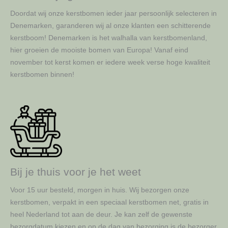
Doordat wij onze kerstbomen ieder jaar persoonlijk selecteren in
Denemarken, garanderen wij al onze klanten een schitterende
kerstboom! Denemarken is het walhalla van kerstbomenland,
hier groeien de mooiste bomen van Europa! Vanaf eind
november tot kerst komen er iedere week verse hoge kwaliteit
kerstbomen binnen!
Bij je thuis voor je het weet
Voor 15 uur besteld, morgen in huis. Wij bezorgen onze
kerstbomen, verpakt in een speciaal kerstbomen net, gratis in
heel Nederland tot aan de deur. Je kan zelf de gewenste
bezorgdatum kiezen en op de dag van bezorging is de bezorger