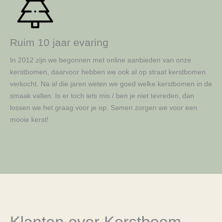
Ruim 10 jaar evaring
In 2012 zijn we begonnen met online aanbieden van onze
kerstbomen, daarvoor hebben we ook al op straat kerstbomen
verkocht. Na al die jaren weten we goed welke kerstbomen in de
smaak vallen. Is er toch iets mis / ben je niet tevreden, dan
lossen we het graag voor je op. Samen zorgen we voor een
mooie kerst!
Klanten over Kerstboom