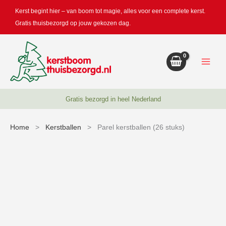
Doorgaan
Kerst begint hier – van boom tot magie, alles voor een complete kerst.
naar
Gratis thuisbezorgd op jouw gekozen dag.
inhoud
Gratis bezorgd in heel Nederland
Home
>
Kerstballen
> Parel kerstballen (26 stuks)