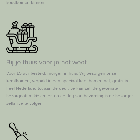
kerstbomen binnen!
Bij je thuis voor je het weet
Voor 15 uur besteld, morgen in huis. Wij bezorgen onze
kerstbomen, verpakt in een speciaal kerstbomen net, gratis in
heel Nederland tot aan de deur. Je kan zelf de gewenste
bezorgdatum kiezen en op de dag van bezorging is de bezorger
zelfs live te volgen.